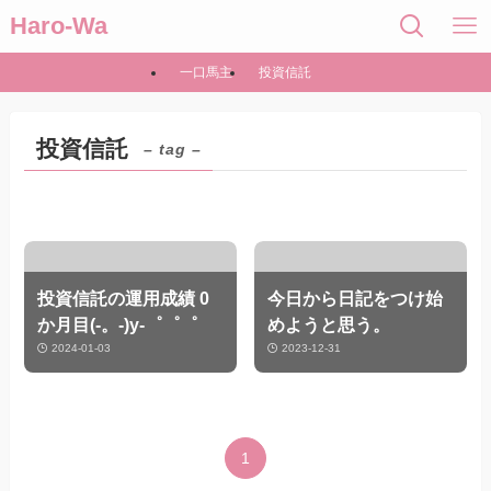
Haro-Wa
一口馬主
投資信託
投資信託
– tag –
投資信託の運用成績 0
今日から日記をつけ始
か月目(-。-)y-゜゜゜
めようと思う。
2024-01-03
2023-12-31
1